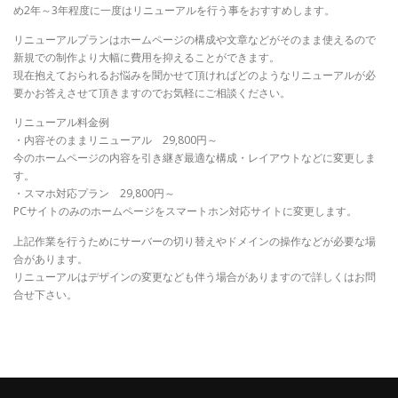
め2年～3年程度に一度はリニューアルを行う事をおすすめします。
リニューアルプランはホームページの構成や文章などがそのまま使えるので
新規での制作より大幅に費用を抑えることができます。
現在抱えておられるお悩みを聞かせて頂ければどのようなリニューアルが必
要かお答えさせて頂きますのでお気軽にご相談ください。
リニューアル料金例
・内容そのままリニューアル 29,800円～
今のホームページの内容を引き継ぎ最適な構成・レイアウトなどに変更しま
す。
・スマホ対応プラン 29,800円～
PCサイトのみのホームページをスマートホン対応サイトに変更します。
上記作業を行うためにサーバーの切り替えやドメインの操作などが必要な場
合があります。
リニューアルはデザインの変更なども伴う場合がありますので詳しくはお問
合せ下さい。