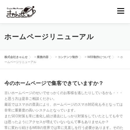
コ
ン
メニュー
テ
ン
ツ
へ
業務内容
制作実績
経営理念
会社概要
ホームページリニューアル
ス
キ
ッ
プ
お問い合わせ
株式会社きゃんせ
>
業務内容
>
コンテンツ制作
>
WEB制作について
>
ホ
ームページリニューアル
今のホームページで集客できていますか？
古いホームページのせいでせっかくのお客様を逃したりしているかも・・・
と思う方は是非ご相談ください。
最近ではスマホの普及により、ホームページのスマホ対応化も今となっては
非常に重要度の高いシステムとなっています。
またSEO対策も常に進化し続け過去にしっかり対策をしていたとしても今で
は思ったようにアクセスが増えていないなんて事もありませんか？
常に変わり続けるWEBの世界では常に見直しを行う必要があります。そのた