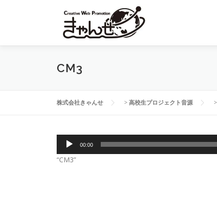
コ
ン
テ
ン
ツ
へ
CM3
ス
キ
ッ
株式会社きゃんせ
>
高校生プロジェクト音源
プ
音
00:00
声
“CM3”
プ
レ
ー
ヤ
ー