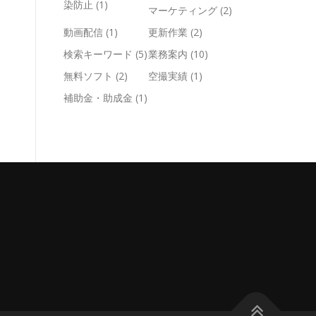
染防止
(1)
マーケティング
(2)
動画配信
(1)
更新作業
(2)
検索キーワード
(5)
業務案内
(10)
無料ソフト
(2)
空撮実績
(1)
補助金・助成金
(1)