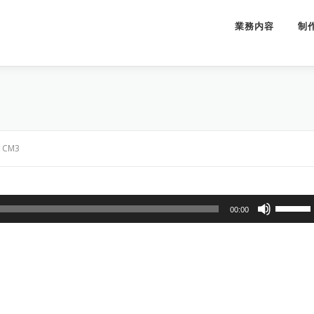
業務内容
制
>
CM3
ボ
00:00
リ
ュ
ー
ム
調
節