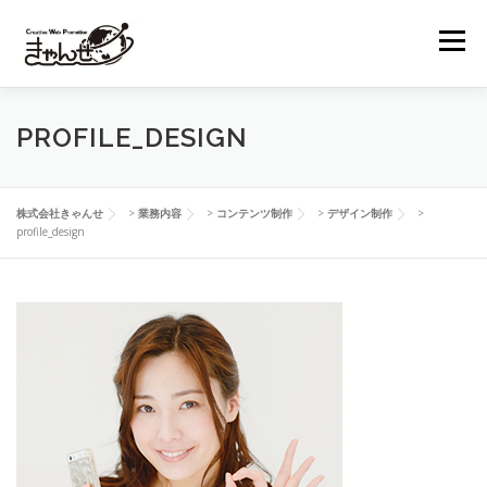
コ
ン
メニュー
テ
ン
ツ
へ
業務内容
制作実績
経営理念
会社概要
PROFILE_DESIGN
ス
キ
ッ
プ
お問い合わせ
株式会社きゃんせ
>
業務内容
>
コンテンツ制作
>
デザイン制作
>
profile_design