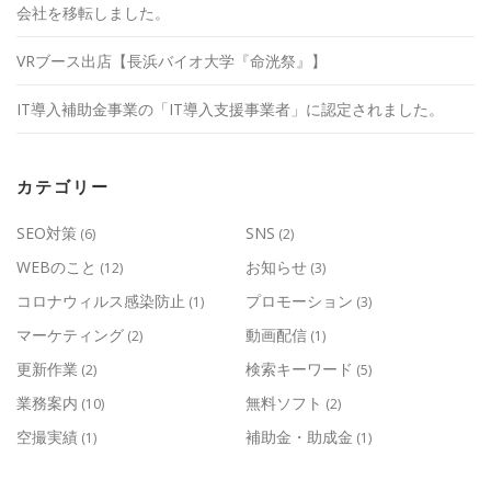
会社を移転しました。
VRブース出店【長浜バイオ大学『命洸祭』】
IT導入補助金事業の「IT導入支援事業者」に認定されました。
カテゴリー
SEO対策
SNS
(6)
(2)
WEBのこと
お知らせ
(12)
(3)
コロナウィルス感染防止
プロモーション
(1)
(3)
マーケティング
動画配信
(2)
(1)
更新作業
検索キーワード
(2)
(5)
業務案内
無料ソフト
(10)
(2)
空撮実績
補助金・助成金
(1)
(1)