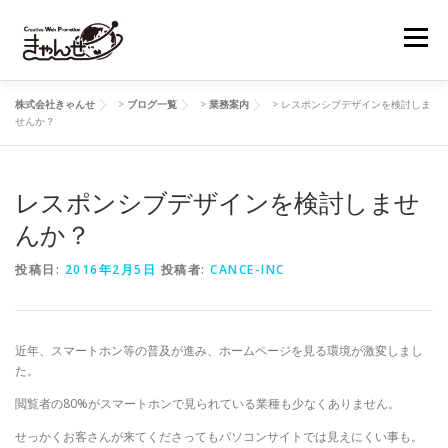
コ
ン
メニュー
テ
ン
ツ
株式会社きゃんせ
>
ブログ一覧
>
業務案内
>
レスポンシブデザインを検討しま
へ
業務内容
制作実績
経営理念
会社概要
せんか？
ス
キ
ッ
プ
レスポンシブデザインを検討しませ
お問い合わせ
んか？
投稿日:
2016年2月5日
投稿者:
CANCE-INC
近年、スマートホン等の普及が進み、ホームページを見る環境が激変しまし
た。
閲覧者の80%がスマートホンで見られている業種も少なくありません。
せっかくお客さんが来てくださってもパソコンサイトでは見えにくい事も。