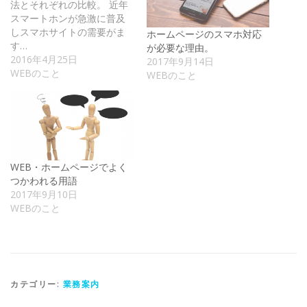
で
に
s
法とそれぞれの比較。 近年
共
は
t
スマートホンが急激に普及
有
ク
で
(
リ
共
しスマホサイトの需要がま
ホームページのスマホ対応
新
ッ
有
し
ク
(
す…
が必要な理由。
い
し
新
2016年4月25日
2017年9月14日
ウ
て
し
ィ
く
い
WEBのこと
WEBのこと
ン
だ
ウ
ド
さ
ィ
ウ
い
ン
で
(
ド
開
新
ウ
き
し
で
ま
い
開
す
ウ
き
)
ィ
ま
ン
す
ド
)
WEB・ホームページでよく
ウ
で
つかわれる用語
開
き
2017年9月10日
ま
WEBのこと
す
)
カテゴリー:
業務案内