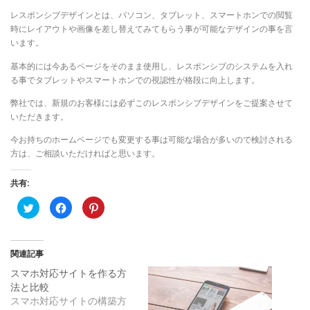
レスポンシブデザインとは、パソコン、タブレット、スマートホンでの閲覧
時にレイアウトや画像を差し替えてみてもらう事が可能なデザインの事を言
います。
基本的には今あるページをそのまま使用し、レスポンシブのシステムを入れ
る事でタブレットやスマートホンでの視認性が格段に向上します。
弊社では、新規のお客様には必ずこのレスポンシブデザインをご提案させて
いただきます。
今お持ちのホームページでも変更する事は可能な場合が多いので検討される
方は、ご相談いただければと思います。
共有:
ク
F
ク
リ
a
リ
ッ
c
ッ
ク
e
ク
し
b
し
て
o
て
関連記事
T
o
P
w
k
i
i
で
n
スマホ対応サイトを作る方
t
共
t
法と比較
t
有
e
e
す
r
スマホ対応サイトの構築方
r
る
e